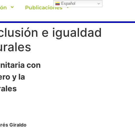
Español
ión
Publicaciones
clusión e igualdad
urales
nitaria con
ro y la
rales
rés Giraldo