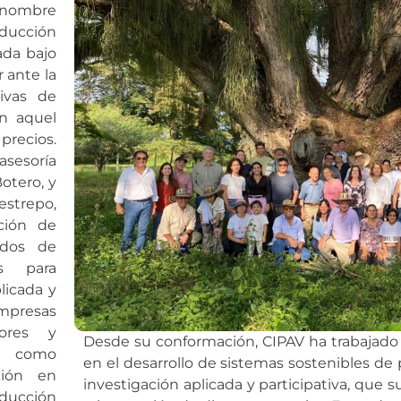
 nombre
oducción
ada bajo
 ante la
ivas de
en aquel
precios.
asesoría
otero, y
estrepo,
ción de
ados de
as para
licada y
empresas
tores y
Desde su conformación, CIPAV ha trabajado
mó como
en el desarrollo de sistemas sostenibles d
ción en
investigación aplicada y participativa, qu
ucción