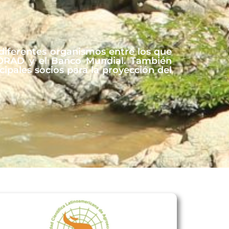
 diferentes organismos entre los que
 NORAD y el Banco Mundial. También
cipales socios para la proyección del