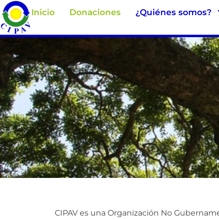
Inicio
Donaciones
¿Quiénes somos?
CIPAV es una Organización No Gubername