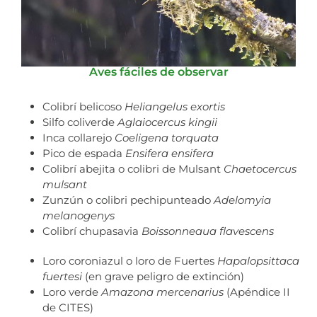
Aves fáciles de observar
Colibrí belicoso
Heliangelus exortis
Silfo coliverde
Aglaiocercus kingii
Inca collarejo
Coeligena torquata
Pico de espada
Ensifera ensifera
Colibrí abejita o colibri de Mulsant
Chaetocercus
mulsant
Zunzún o colibri pechipunteado
Adelomyia
melanogenys
Colibrí chupasavia
Boissonneaua flavescens
Loro coroniazul o loro de Fuertes
Hapalopsittaca
fuertesi
(en grave peligro de extinción)
Loro verde
Amazona mercenarius
(Apéndice II
de CITES)