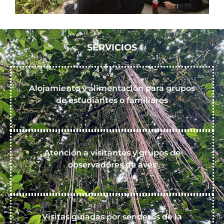
SERVICIOS
Alojamiento y alimentación para grupos
de estudiantes o familiares
Atención a visitantes y grupos de
observadores de aves
Visitas guiadas por senderos de la