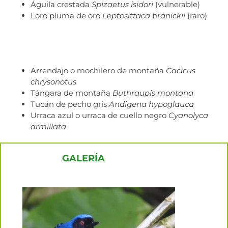
Águila crestada
Spizaetus isidori
(vulnerable)
Loro pluma de oro
Leptosittaca branickii
(raro)
Arrendajo o mochilero de montaña
Cacicus
chrysonotus
Tángara de montaña
Buthraupis montana
Tucán de pecho gris
Andigena hypoglauca
Urraca azul o urraca de cuello negro
Cyanolyca
armillata
GALERÍA