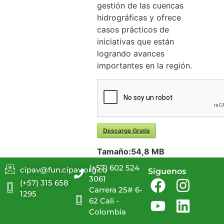
gestión de las cuencas
hidrográficas y ofrece
casos prácticos de
iniciativas que están
logrando avances
importantes en la región.
Descarga Gratis
Tamaño:
54,8 MB
(+57) 602 524
cipav@fun.cipav.org.co
Síguenos
3061
(+57) 315 658
Carrera 25# 6-
1295
62 Cali -
Colombia