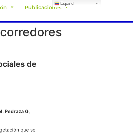
Español
ión
Publicaciones
 corredores
ociales de
M, Pedraza G,
egetación que se