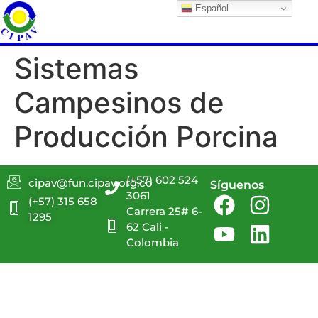
Español
Sistemas
Campesinos de
Producción Porcina
(+57) 602 524
cipav@fun.cipav.org.co
Síguenos
3061
(+57) 315 658
Carrera 25# 6-
1295
62 Cali -
Colombia