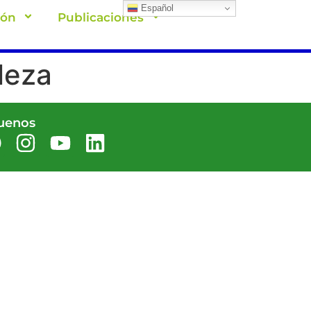
Español
ión
Publicaciones
leza
uenos