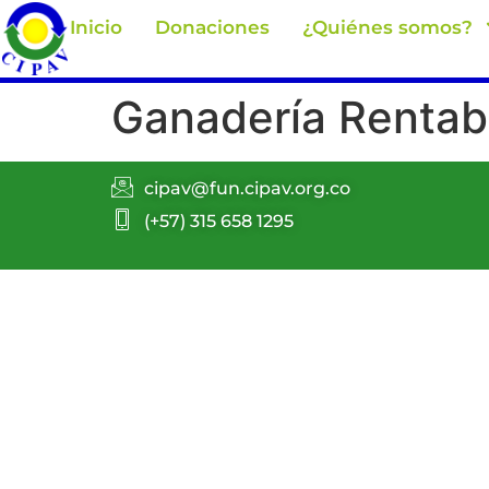
Inicio
Donaciones
¿Quiénes somos?
Ganadería Rentabl
cipav@fun.cipav.org.co
(+57) 315 658 1295