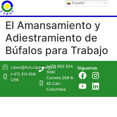
Español
El Amansamiento y
Adiestramiento de
Búfalos para Trabajo
(+57) 602 524
cipav@fun.cipav.org.co
Síguenos
3061
(+57) 315 658
Carrera 25# 6-
1295
62 Cali -
Colombia