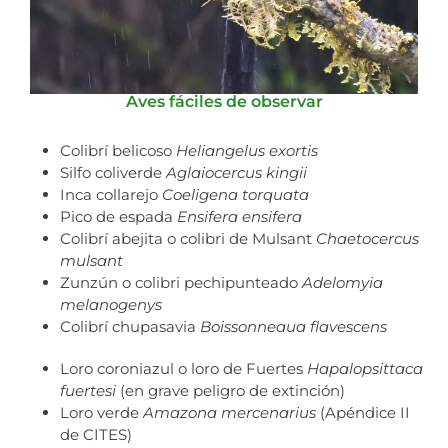
Aves fáciles de observar
Colibrí belicoso
Heliangelus exortis
Silfo coliverde
Aglaiocercus kingii
Inca collarejo
Coeligena torquata
Pico de espada
Ensifera ensifera
Colibrí abejita o colibri de Mulsant
Chaetocercus
mulsant
Zunzún o colibri pechipunteado
Adelomyia
melanogenys
Colibrí chupasavia
Boissonneaua flavescens
Loro coroniazul o loro de Fuertes
Hapalopsittaca
fuertesi
(en grave peligro de extinción)
Loro verde
Amazona mercenarius
(Apéndice II
de CITES)