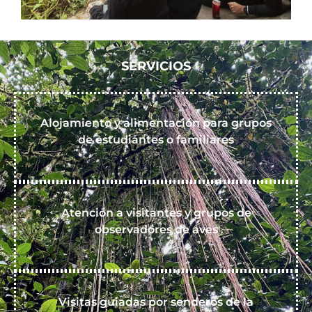
SERVICIOS
Alojamiento y alimentación para grupos
de estudiantes o familiares
Atención a visitantes y grupos de
observadores de aves
Visitas guiadas por senderos de la