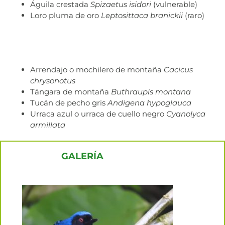
Águila crestada
Spizaetus isidori
(vulnerable)
Loro pluma de oro
Leptosittaca branickii
(raro)
Arrendajo o mochilero de montaña
Cacicus
chrysonotus
Tángara de montaña
Buthraupis montana
Tucán de pecho gris
Andigena hypoglauca
Urraca azul o urraca de cuello negro
Cyanolyca
armillata
GALERÍA